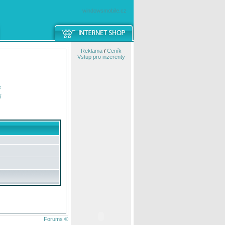
windowsmobile.cz
Reklama
/
Ceník
Vstup pro inzerenty
e
í
Forums ©