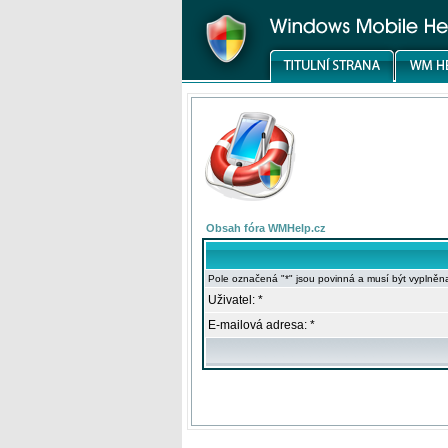
Obsah fóra WMHelp.cz
Pole označená "*" jsou povinná a musí být vyplněn
Uživatel: *
E-mailová adresa: *