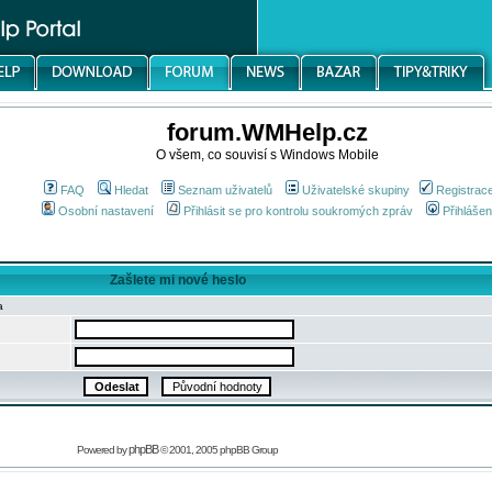
forum.WMHelp.cz
O všem, co souvisí s Windows Mobile
FAQ
Hledat
Seznam uživatelů
Uživatelské skupiny
Registrac
Osobní nastavení
Přihlásit se pro kontrolu soukromých zpráv
Přihlášen
Zašlete mi nové heslo
a
phpBB
Powered by
© 2001, 2005 phpBB Group