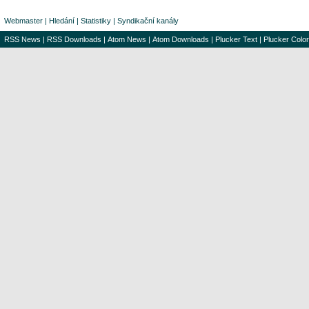
Webmaster
|
Hledání
|
Statistiky
|
Syndikační kanály
RSS News
|
RSS Downloads
|
Atom News
|
Atom Downloads
|
Plucker Text
|
Plucker Color