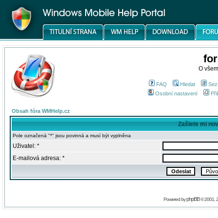
fo
O všem
FAQ
Hledat
Sez
Osobní nastavení
Při
Obsah fóra WMHelp.cz
Zašlete mi no
Pole označená "*" jsou povinná a musí být vyplněna
Uživatel: *
E-mailová adresa: *
phpBB
Powered by
© 2001, 