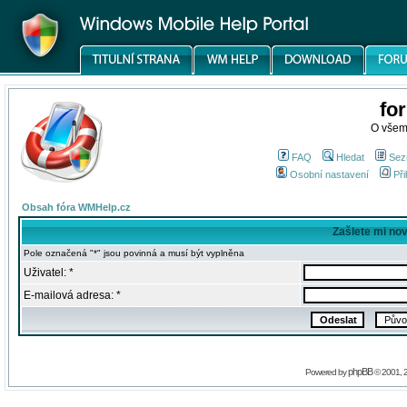
fo
O všem
FAQ
Hledat
Sez
Osobní nastavení
Při
Obsah fóra WMHelp.cz
Zašlete mi no
Pole označená "*" jsou povinná a musí být vyplněna
Uživatel: *
E-mailová adresa: *
phpBB
Powered by
© 2001, 