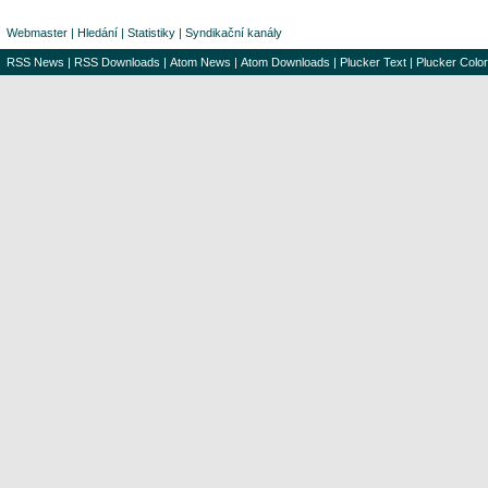
Webmaster
|
Hledání
|
Statistiky
|
Syndikační kanály
RSS News
|
RSS Downloads
|
Atom News
|
Atom Downloads
|
Plucker Text
|
Plucker Color