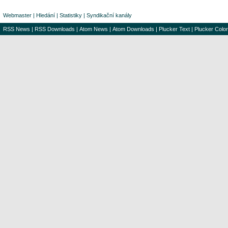
Webmaster
|
Hledání
|
Statistiky
|
Syndikační kanály
RSS News
|
RSS Downloads
|
Atom News
|
Atom Downloads
|
Plucker Text
|
Plucker Color