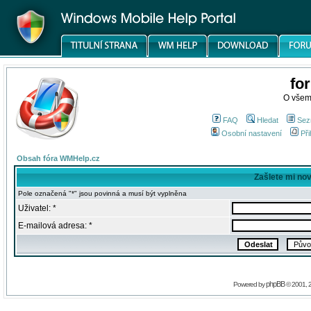
fo
O všem
FAQ
Hledat
Sez
Osobní nastavení
Při
Obsah fóra WMHelp.cz
Zašlete mi no
Pole označená "*" jsou povinná a musí být vyplněna
Uživatel: *
E-mailová adresa: *
phpBB
Powered by
© 2001, 