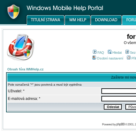
fo
O všem
FAQ
Hledat
Sez
Osobní nastavení
Při
Obsah fóra WMHelp.cz
Zašlete mi no
Pole označená "*" jsou povinná a musí být vyplněna
Uživatel: *
E-mailová adresa: *
phpBB
Powered by
© 2001, 