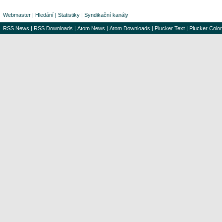
Webmaster
|
Hledání
|
Statistiky
|
Syndikační kanály
RSS News
|
RSS Downloads
|
Atom News
|
Atom Downloads
|
Plucker Text
|
Plucker Color