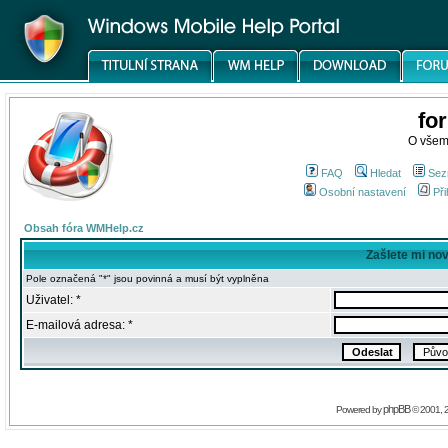
fo
O všem
FAQ
Hledat
Sez
Osobní nastavení
Při
Obsah fóra WMHelp.cz
Zašlete mi no
Pole označená "*" jsou povinná a musí být vyplněna
Uživatel: *
E-mailová adresa: *
phpBB
Powered by
© 2001, 