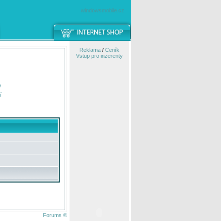
windowsmobile.cz
Reklama
/
Ceník
Vstup pro inzerenty
e
í
Forums ©