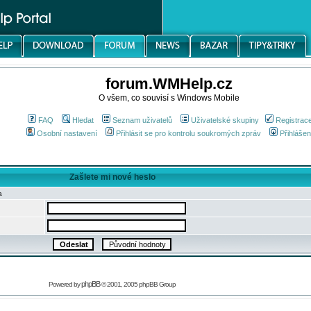
forum.WMHelp.cz
O všem, co souvisí s Windows Mobile
FAQ
Hledat
Seznam uživatelů
Uživatelské skupiny
Registrac
Osobní nastavení
Přihlásit se pro kontrolu soukromých zpráv
Přihlášen
Zašlete mi nové heslo
a
phpBB
Powered by
© 2001, 2005 phpBB Group