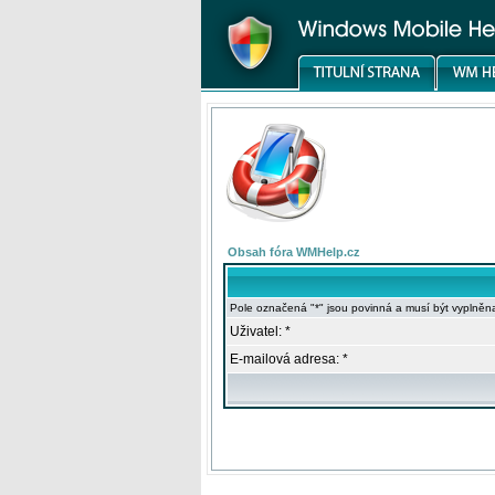
Obsah fóra WMHelp.cz
Pole označená "*" jsou povinná a musí být vyplněn
Uživatel: *
E-mailová adresa: *