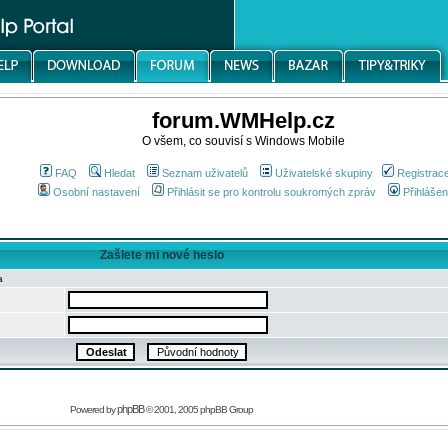
forum.WMHelp.cz
O všem, co souvisí s Windows Mobile
FAQ
Hledat
Seznam uživatelů
Uživatelské skupiny
Registrac
Osobní nastavení
Přihlásit se pro kontrolu soukromých zpráv
Přihlášen
Zašlete mi nové heslo
a
phpBB
Powered by
© 2001, 2005 phpBB Group