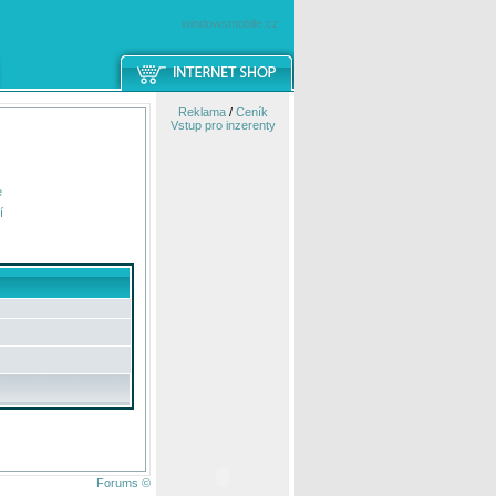
windowsmobile.cz
Reklama
/
Ceník
Vstup pro inzerenty
e
í
Forums ©