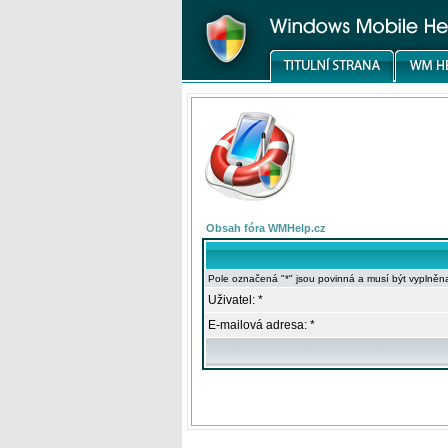
Obsah fóra WMHelp.cz
Pole označená "*" jsou povinná a musí být vyplněn
Uživatel: *
E-mailová adresa: *