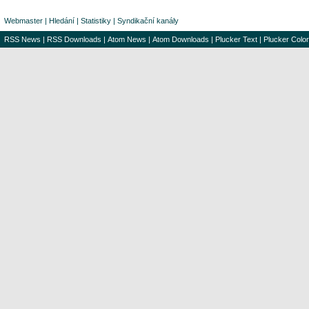
Webmaster
|
Hledání
|
Statistiky
|
Syndikační kanály
RSS News
|
RSS Downloads
|
Atom News
|
Atom Downloads
|
Plucker Text
|
Plucker Color