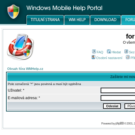
fo
O všem
FAQ
Hledat
Sez
Osobní nastavení
Při
Obsah fóra WMHelp.cz
Zašlete mi no
Pole označená "*" jsou povinná a musí být vyplněna
Uživatel: *
E-mailová adresa: *
phpBB
Powered by
© 2001, 