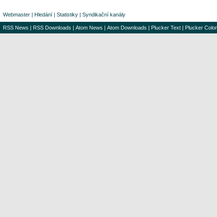
Webmaster
|
Hledání
|
Statistiky
|
Syndikační kanály
RSS News
|
RSS Downloads
|
Atom News
|
Atom Downloads
|
Plucker Text
|
Plucker Color