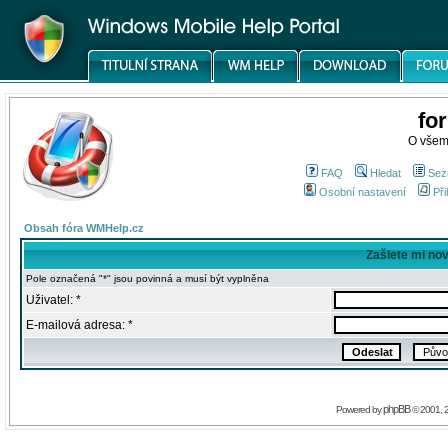
fo
O všem
FAQ
Hledat
Sez
Osobní nastavení
Při
Obsah fóra WMHelp.cz
Zašlete mi no
Pole označená "*" jsou povinná a musí být vyplněna
Uživatel: *
E-mailová adresa: *
phpBB
Powered by
© 2001, 