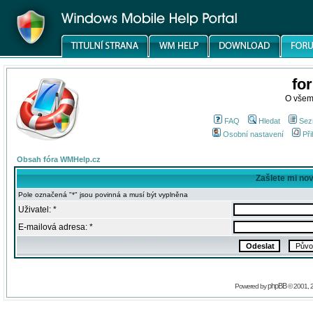
fo
O všem
FAQ
Hledat
Sez
Osobní nastavení
Při
Obsah fóra WMHelp.cz
Zašlete mi no
Pole označená "*" jsou povinná a musí být vyplněna
Uživatel: *
E-mailová adresa: *
phpBB
Powered by
© 2001, 