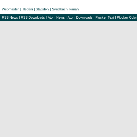
Webmaster
|
Hledání
|
Statistiky
|
Syndikační kanály
RSS News
|
RSS Downloads
|
Atom News
|
Atom Downloads
|
Plucker Text
|
Plucker Color