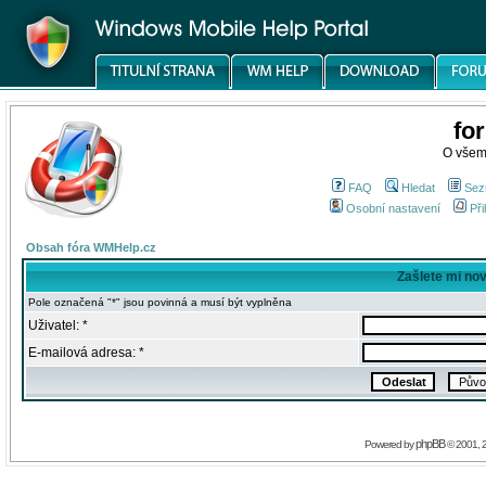
fo
O všem
FAQ
Hledat
Sez
Osobní nastavení
Při
Obsah fóra WMHelp.cz
Zašlete mi no
Pole označená "*" jsou povinná a musí být vyplněna
Uživatel: *
E-mailová adresa: *
phpBB
Powered by
© 2001, 