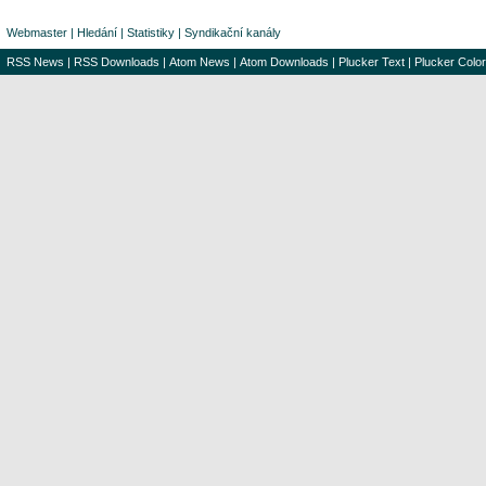
Webmaster
|
Hledání
|
Statistiky
|
Syndikační kanály
RSS News
|
RSS Downloads
|
Atom News
|
Atom Downloads
|
Plucker Text
|
Plucker Color