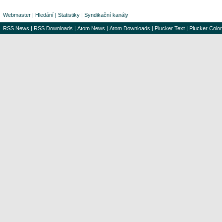
Webmaster
|
Hledání
|
Statistiky
|
Syndikační kanály
RSS News
|
RSS Downloads
|
Atom News
|
Atom Downloads
|
Plucker Text
|
Plucker Color