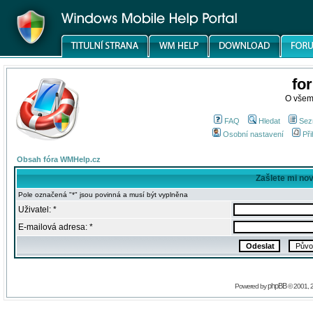
fo
O všem
FAQ
Hledat
Sez
Osobní nastavení
Při
Obsah fóra WMHelp.cz
Zašlete mi no
Pole označená "*" jsou povinná a musí být vyplněna
Uživatel: *
E-mailová adresa: *
phpBB
Powered by
© 2001, 