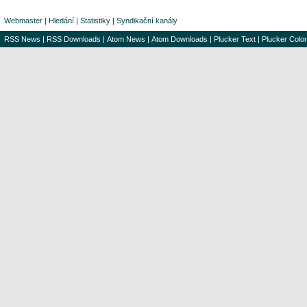
Webmaster
|
Hledání
|
Statistiky
|
Syndikační kanály
RSS News
|
RSS Downloads
|
Atom News
|
Atom Downloads
|
Plucker Text
|
Plucker Color