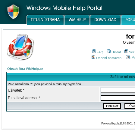
fo
O všem
FAQ
Hledat
Sez
Osobní nastavení
Při
Obsah fóra WMHelp.cz
Zašlete mi no
Pole označená "*" jsou povinná a musí být vyplněna
Uživatel: *
E-mailová adresa: *
phpBB
Powered by
© 2001, 