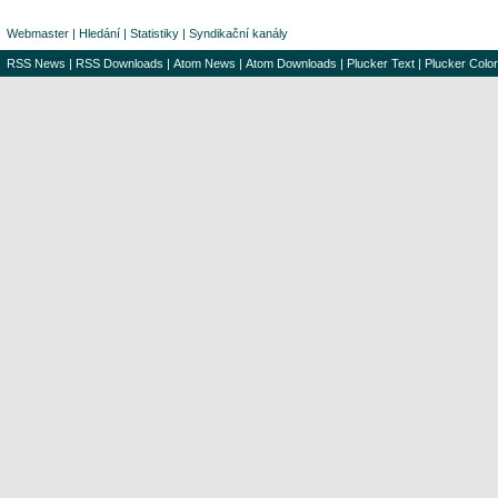
Webmaster
|
Hledání
|
Statistiky
|
Syndikační kanály
RSS News
|
RSS Downloads
|
Atom News
|
Atom Downloads
|
Plucker Text
|
Plucker Color