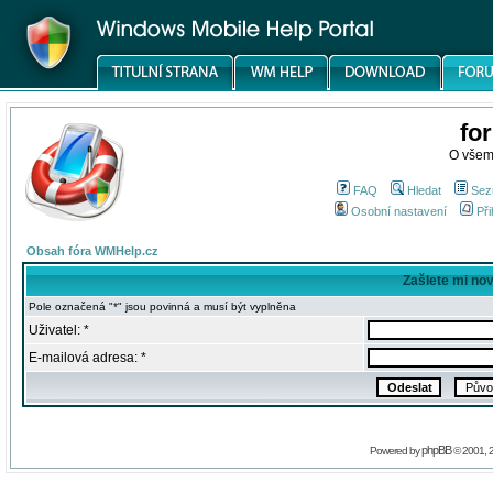
fo
O všem
FAQ
Hledat
Sez
Osobní nastavení
Při
Obsah fóra WMHelp.cz
Zašlete mi no
Pole označená "*" jsou povinná a musí být vyplněna
Uživatel: *
E-mailová adresa: *
phpBB
Powered by
© 2001, 