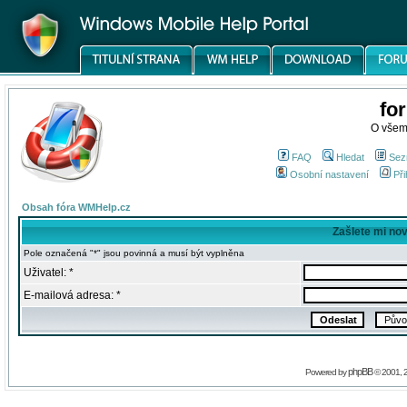
fo
O všem
FAQ
Hledat
Sez
Osobní nastavení
Při
Obsah fóra WMHelp.cz
Zašlete mi no
Pole označená "*" jsou povinná a musí být vyplněna
Uživatel: *
E-mailová adresa: *
phpBB
Powered by
© 2001, 