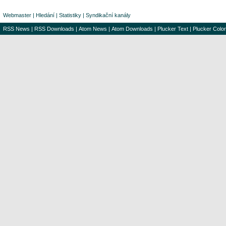
Webmaster
|
Hledání
|
Statistiky
|
Syndikační kanály
RSS News
|
RSS Downloads
|
Atom News
|
Atom Downloads
|
Plucker Text
|
Plucker Color