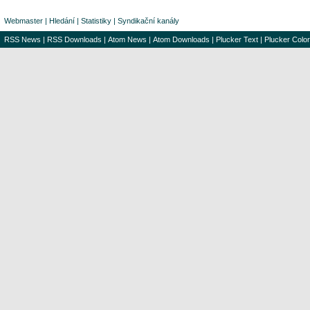
Webmaster
|
Hledání
|
Statistiky
|
Syndikační kanály
RSS News
|
RSS Downloads
|
Atom News
|
Atom Downloads
|
Plucker Text
|
Plucker Color