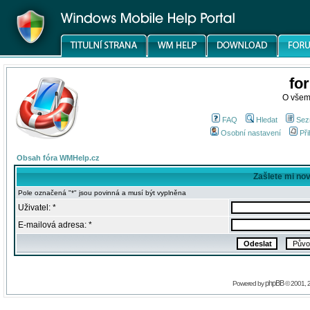
fo
O všem
FAQ
Hledat
Sez
Osobní nastavení
Při
Obsah fóra WMHelp.cz
Zašlete mi no
Pole označená "*" jsou povinná a musí být vyplněna
Uživatel: *
E-mailová adresa: *
phpBB
Powered by
© 2001, 