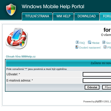
fo
O všem
FAQ
Hledat
Sez
Osobní nastavení
Při
Obsah fóra WMHelp.cz
Zašlete mi no
Pole označená "*" jsou povinná a musí být vyplněna
Uživatel: *
E-mailová adresa: *
phpBB
Powered by
© 2001, 