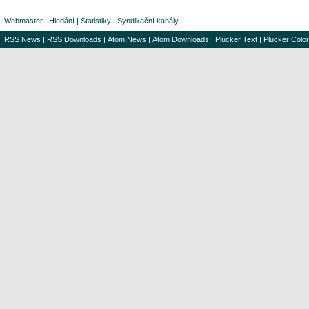
Webmaster
|
Hledání
|
Statistiky
|
Syndikační kanály
RSS News
|
RSS Downloads
|
Atom News
|
Atom Downloads
|
Plucker Text
|
Plucker Color