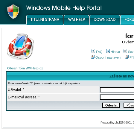
fo
O všem
FAQ
Hledat
Sez
Osobní nastavení
Při
Obsah fóra WMHelp.cz
Zašlete mi no
Pole označená "*" jsou povinná a musí být vyplněna
Uživatel: *
E-mailová adresa: *
phpBB
Powered by
© 2001, 