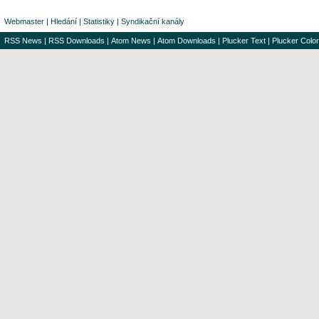
Webmaster
|
Hledání
|
Statistiky
|
Syndikační kanály
RSS News
|
RSS Downloads
|
Atom News
|
Atom Downloads
|
Plucker Text
|
Plucker Color