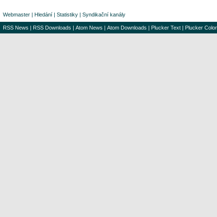
Webmaster
|
Hledání
|
Statistiky
|
Syndikační kanály
RSS News
|
RSS Downloads
|
Atom News
|
Atom Downloads
|
Plucker Text
|
Plucker Color