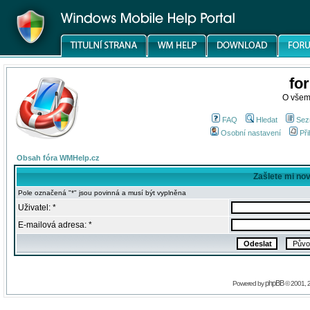
fo
O všem
FAQ
Hledat
Sez
Osobní nastavení
Při
Obsah fóra WMHelp.cz
Zašlete mi no
Pole označená "*" jsou povinná a musí být vyplněna
Uživatel: *
E-mailová adresa: *
phpBB
Powered by
© 2001, 