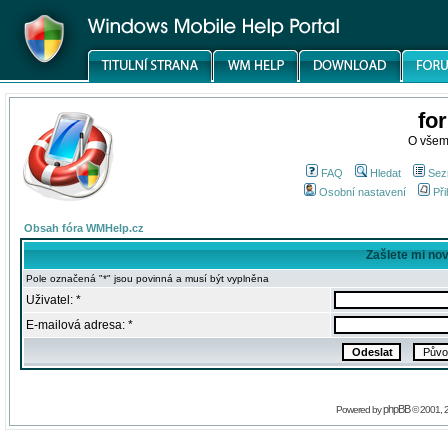
fo
O všem
FAQ
Hledat
Sez
Osobní nastavení
Při
Obsah fóra WMHelp.cz
Zašlete mi no
Pole označená "*" jsou povinná a musí být vyplněna
Uživatel: *
E-mailová adresa: *
phpBB
Powered by
© 2001, 