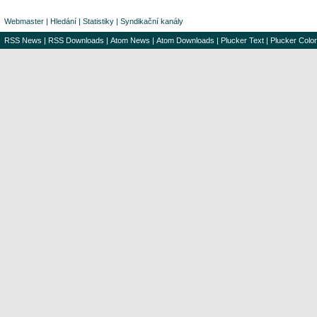
Webmaster
|
Hledání
|
Statistiky
|
Syndikační kanály
RSS News
|
RSS Downloads
|
Atom News
|
Atom Downloads
|
Plucker Text
|
Plucker Color