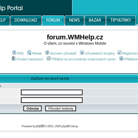
forum.WMHelp.cz
O všem, co souvisí s Windows Mobile
FAQ
Hledat
Seznam uživatelů
Uživatelské skupiny
Registrac
Osobní nastavení
Přihlásit se pro kontrolu soukromých zpráv
Přihlášen
Zašlete mi nové heslo
a
phpBB
Powered by
© 2001, 2005 phpBB Group