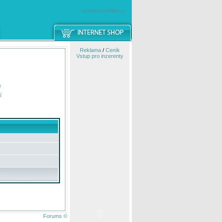
windowsmobile.cz
Reklama
/
Ceník
Vstup pro inzerenty
e
í
Forums ©