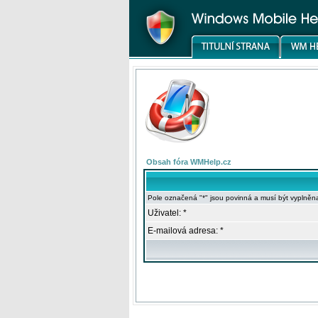
Obsah fóra WMHelp.cz
Pole označená "*" jsou povinná a musí být vyplněn
Uživatel: *
E-mailová adresa: *