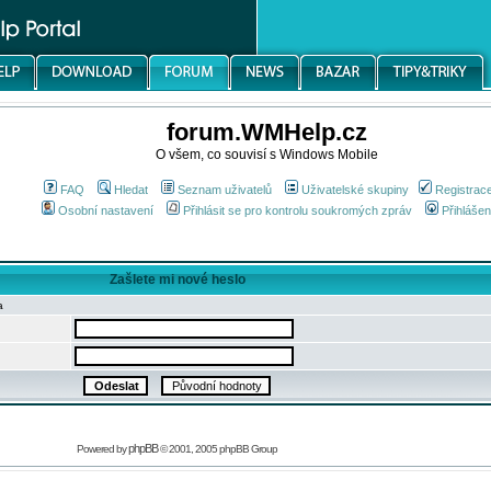
forum.WMHelp.cz
O všem, co souvisí s Windows Mobile
FAQ
Hledat
Seznam uživatelů
Uživatelské skupiny
Registrac
Osobní nastavení
Přihlásit se pro kontrolu soukromých zpráv
Přihlášen
Zašlete mi nové heslo
a
phpBB
Powered by
© 2001, 2005 phpBB Group