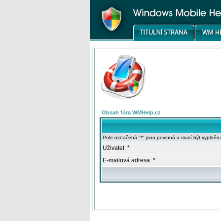
Obsah fóra WMHelp.cz
Pole označená "*" jsou povinná a musí být vyplněn
Uživatel: *
E-mailová adresa: *