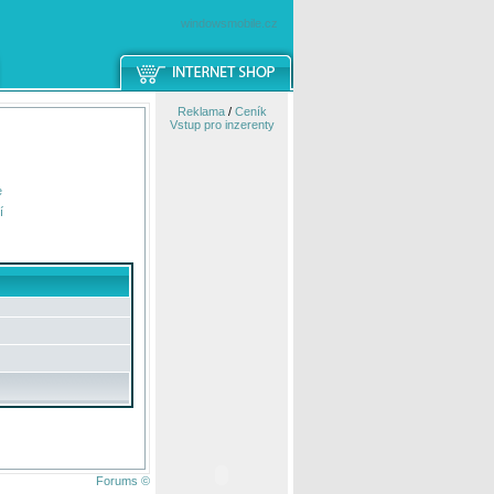
windowsmobile.cz
Reklama
/
Ceník
Vstup pro inzerenty
e
í
Forums ©