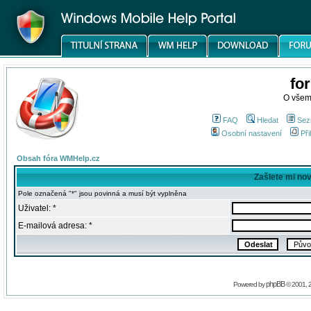
fo
O všem
FAQ
Hledat
Sez
Osobní nastavení
Při
Obsah fóra WMHelp.cz
Zašlete mi no
Pole označená "*" jsou povinná a musí být vyplněna
Uživatel: *
E-mailová adresa: *
phpBB
Powered by
© 2001, 