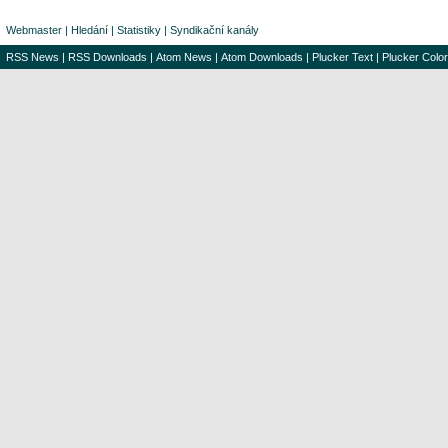
Webmaster
|
Hledání
|
Statistiky
|
Syndikační kanály
RSS News
|
RSS Downloads
|
Atom News
|
Atom Downloads
|
Plucker Text
|
Plucker Color