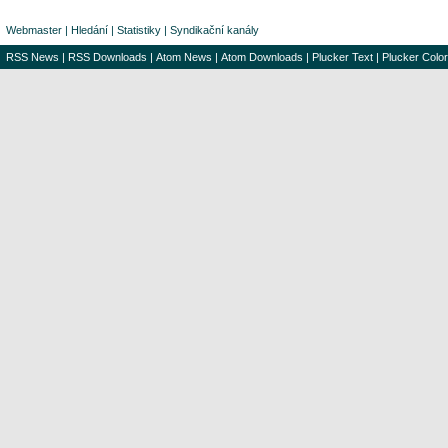
Webmaster
|
Hledání
|
Statistiky
|
Syndikační kanály
RSS News
|
RSS Downloads
|
Atom News
|
Atom Downloads
|
Plucker Text
|
Plucker Color