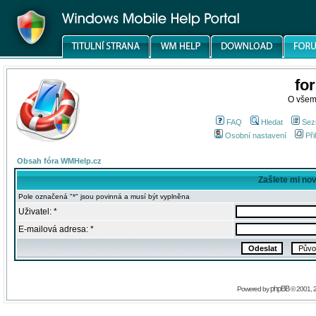
fo
O všem
FAQ
Hledat
Sez
Osobní nastavení
Při
Obsah fóra WMHelp.cz
Zašlete mi no
Pole označená "*" jsou povinná a musí být vyplněna
Uživatel: *
E-mailová adresa: *
phpBB
Powered by
© 2001, 