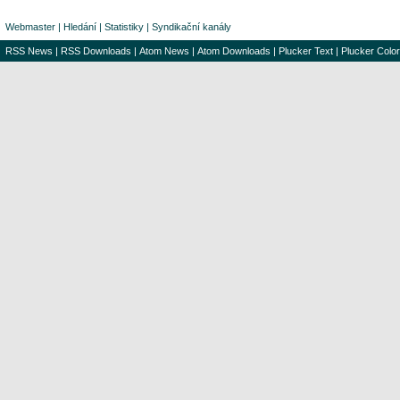
Webmaster
|
Hledání
|
Statistiky
|
Syndikační kanály
RSS News
|
RSS Downloads
|
Atom News
|
Atom Downloads
|
Plucker Text
|
Plucker Color