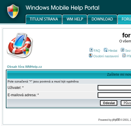
fo
O všem
FAQ
Hledat
Sez
Osobní nastavení
Při
Obsah fóra WMHelp.cz
Zašlete mi no
Pole označená "*" jsou povinná a musí být vyplněna
Uživatel: *
E-mailová adresa: *
phpBB
Powered by
© 2001, 