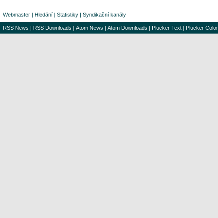
Webmaster
|
Hledání
|
Statistiky
|
Syndikační kanály
RSS News
|
RSS Downloads
|
Atom News
|
Atom Downloads
|
Plucker Text
|
Plucker Color