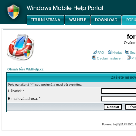
fo
O všem
FAQ
Hledat
Sez
Osobní nastavení
Při
Obsah fóra WMHelp.cz
Zašlete mi no
Pole označená "*" jsou povinná a musí být vyplněna
Uživatel: *
E-mailová adresa: *
phpBB
Powered by
© 2001, 