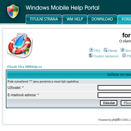
fo
O všem
FAQ
Hledat
Sez
Osobní nastavení
Při
Obsah fóra WMHelp.cz
Zašlete mi no
Pole označená "*" jsou povinná a musí být vyplněna
Uživatel: *
E-mailová adresa: *
phpBB
Powered by
© 2001, 