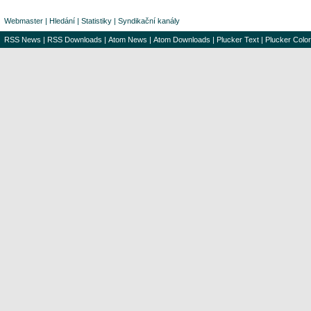
Webmaster
|
Hledání
|
Statistiky
|
Syndikační kanály
RSS News
|
RSS Downloads
|
Atom News
|
Atom Downloads
|
Plucker Text
|
Plucker Color