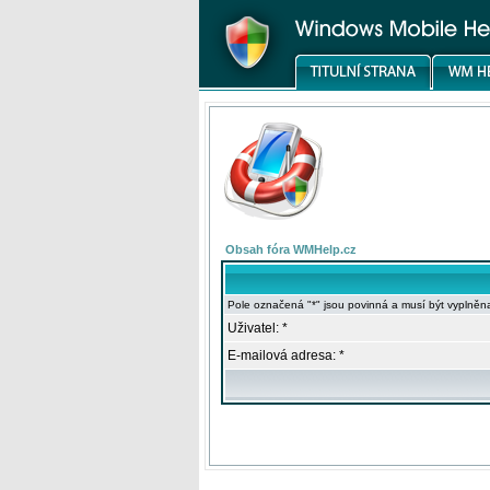
Obsah fóra WMHelp.cz
Pole označená "*" jsou povinná a musí být vyplněn
Uživatel: *
E-mailová adresa: *