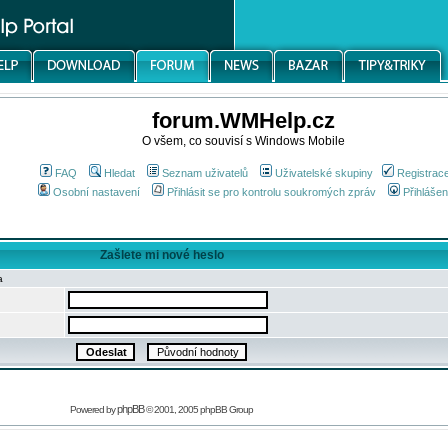
forum.WMHelp.cz
O všem, co souvisí s Windows Mobile
FAQ
Hledat
Seznam uživatelů
Uživatelské skupiny
Registrac
Osobní nastavení
Přihlásit se pro kontrolu soukromých zpráv
Přihlášen
Zašlete mi nové heslo
a
phpBB
Powered by
© 2001, 2005 phpBB Group