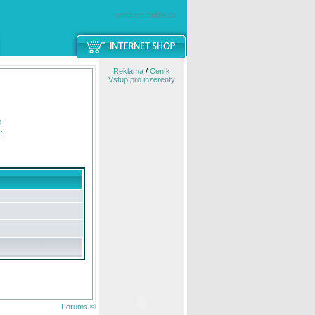
windowsmobile.cz
Reklama
/
Ceník
Vstup pro inzerenty
e
í
Forums ©