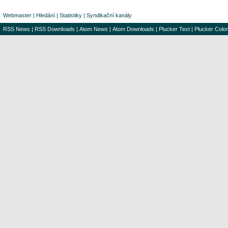
Webmaster
|
Hledání
|
Statistiky
|
Syndikační kanály
RSS News
|
RSS Downloads
|
Atom News
|
Atom Downloads
|
Plucker Text
|
Plucker Color