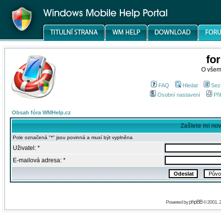
fo
O všem
FAQ
Hledat
Sez
Osobní nastavení
Při
Obsah fóra WMHelp.cz
Zašlete mi no
Pole označená "*" jsou povinná a musí být vyplněna
Uživatel: *
E-mailová adresa: *
phpBB
Powered by
© 2001, 