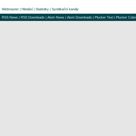
Webmaster
|
Hledání
|
Statistiky
|
Syndikační kanály
RSS News
|
RSS Downloads
|
Atom News
|
Atom Downloads
|
Plucker Text
|
Plucker Color