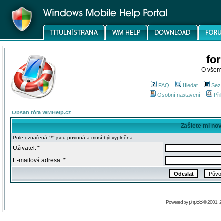
fo
O všem
FAQ
Hledat
Sez
Osobní nastavení
Při
Obsah fóra WMHelp.cz
Zašlete mi no
Pole označená "*" jsou povinná a musí být vyplněna
Uživatel: *
E-mailová adresa: *
phpBB
Powered by
© 2001, 