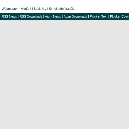
Webmaster
|
Hledání
|
Statistiky
|
Syndikační kanály
RSS News
|
RSS Downloads
|
Atom News
|
Atom Downloads
|
Plucker Text
|
Plucker Color