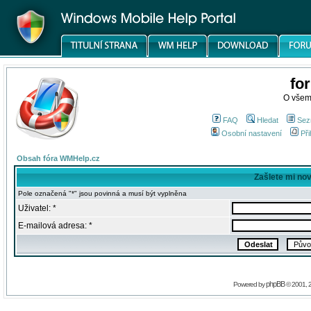
fo
O všem
FAQ
Hledat
Sez
Osobní nastavení
Při
Obsah fóra WMHelp.cz
Zašlete mi no
Pole označená "*" jsou povinná a musí být vyplněna
Uživatel: *
E-mailová adresa: *
phpBB
Powered by
© 2001, 