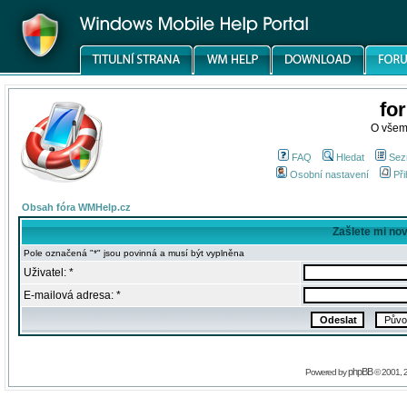
fo
O všem
FAQ
Hledat
Sez
Osobní nastavení
Při
Obsah fóra WMHelp.cz
Zašlete mi no
Pole označená "*" jsou povinná a musí být vyplněna
Uživatel: *
E-mailová adresa: *
phpBB
Powered by
© 2001, 