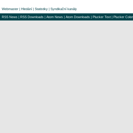
Webmaster
|
Hledání
|
Statistiky
|
Syndikační kanály
RSS News
|
RSS Downloads
|
Atom News
|
Atom Downloads
|
Plucker Text
|
Plucker Color