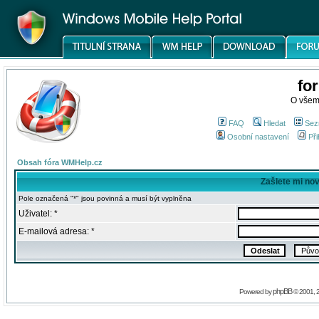
fo
O všem
FAQ
Hledat
Sez
Osobní nastavení
Při
Obsah fóra WMHelp.cz
Zašlete mi no
Pole označená "*" jsou povinná a musí být vyplněna
Uživatel: *
E-mailová adresa: *
phpBB
Powered by
© 2001, 