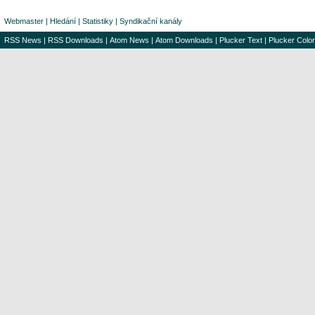
Webmaster
|
Hledání
|
Statistiky
|
Syndikační kanály
RSS News
|
RSS Downloads
|
Atom News
|
Atom Downloads
|
Plucker Text
|
Plucker Color