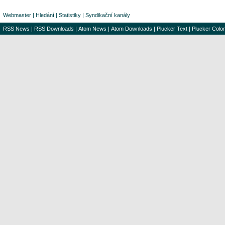
Webmaster
|
Hledání
|
Statistiky
|
Syndikační kanály
RSS News
|
RSS Downloads
|
Atom News
|
Atom Downloads
|
Plucker Text
|
Plucker Color