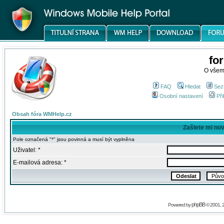
fo
O všem
FAQ
Hledat
Sez
Osobní nastavení
Při
Obsah fóra WMHelp.cz
Zašlete mi no
Pole označená "*" jsou povinná a musí být vyplněna
Uživatel: *
E-mailová adresa: *
phpBB
Powered by
© 2001, 