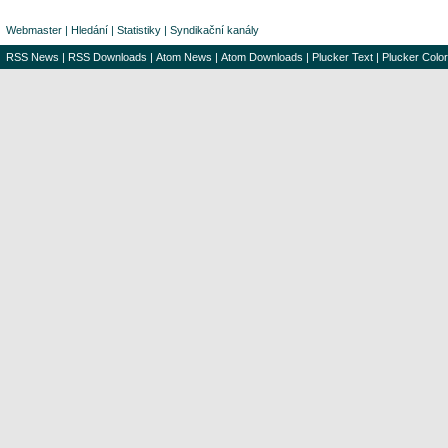
Webmaster
|
Hledání
|
Statistiky
|
Syndikační kanály
RSS News
|
RSS Downloads
|
Atom News
|
Atom Downloads
|
Plucker Text
|
Plucker Color