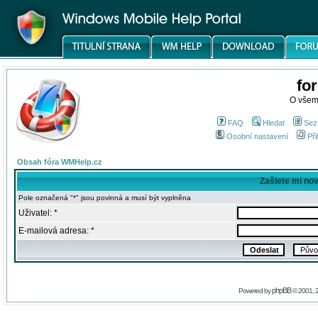
fo
O všem
FAQ
Hledat
Sez
Osobní nastavení
Při
Obsah fóra WMHelp.cz
Zašlete mi no
Pole označená "*" jsou povinná a musí být vyplněna
Uživatel: *
E-mailová adresa: *
phpBB
Powered by
© 2001, 