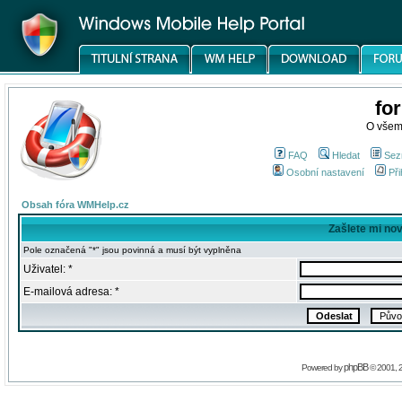
fo
O všem
FAQ
Hledat
Sez
Osobní nastavení
Při
Obsah fóra WMHelp.cz
Zašlete mi no
Pole označená "*" jsou povinná a musí být vyplněna
Uživatel: *
E-mailová adresa: *
phpBB
Powered by
© 2001, 