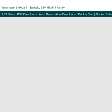
Webmaster
|
Hledání
|
Statistiky
|
Syndikační kanály
RSS News
|
RSS Downloads
|
Atom News
|
Atom Downloads
|
Plucker Text
|
Plucker Color