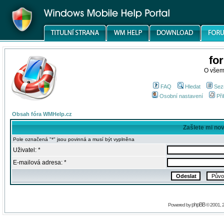
fo
O všem
FAQ
Hledat
Sez
Osobní nastavení
Při
Obsah fóra WMHelp.cz
Zašlete mi no
Pole označená "*" jsou povinná a musí být vyplněna
Uživatel: *
E-mailová adresa: *
phpBB
Powered by
© 2001, 