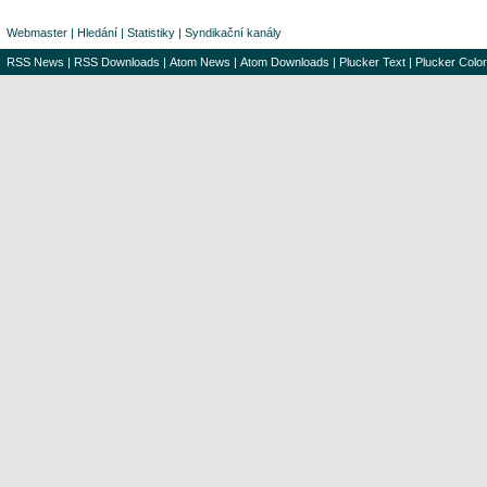
Webmaster
|
Hledání
|
Statistiky
|
Syndikační kanály
RSS News
|
RSS Downloads
|
Atom News
|
Atom Downloads
|
Plucker Text
|
Plucker Color