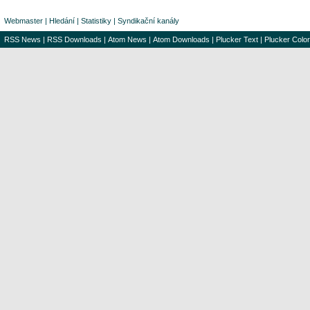
Webmaster
|
Hledání
|
Statistiky
|
Syndikační kanály
RSS News
|
RSS Downloads
|
Atom News
|
Atom Downloads
|
Plucker Text
|
Plucker Color