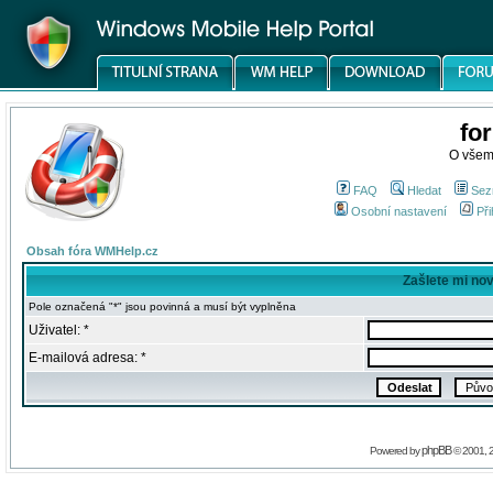
fo
O všem
FAQ
Hledat
Sez
Osobní nastavení
Při
Obsah fóra WMHelp.cz
Zašlete mi no
Pole označená "*" jsou povinná a musí být vyplněna
Uživatel: *
E-mailová adresa: *
phpBB
Powered by
© 2001, 