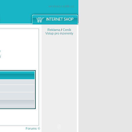
windowsmobile.cz
Reklama
/
Ceník
Vstup pro inzerenty
e
í
Forums ©