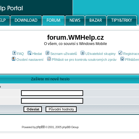
forum.WMHelp.cz
O všem, co souvisí s Windows Mobile
FAQ
Hledat
Seznam uživatelů
Uživatelské skupiny
Registrac
Osobní nastavení
Přihlásit se pro kontrolu soukromých zpráv
Přihlášen
Zašlete mi nové heslo
a
phpBB
Powered by
© 2001, 2005 phpBB Group