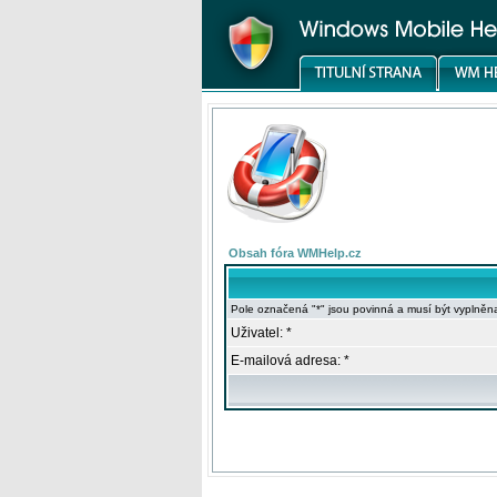
Obsah fóra WMHelp.cz
Pole označená "*" jsou povinná a musí být vyplněn
Uživatel: *
E-mailová adresa: *