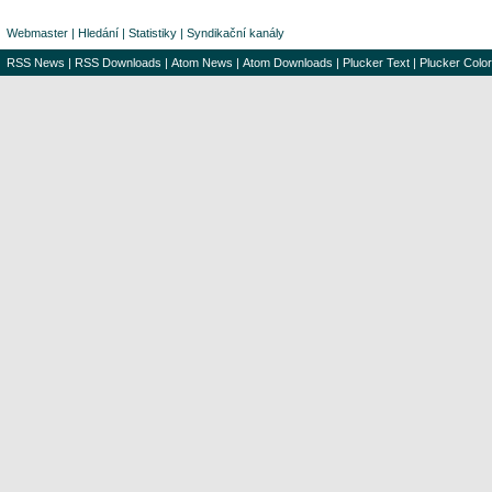
Webmaster
|
Hledání
|
Statistiky
|
Syndikační kanály
RSS News
|
RSS Downloads
|
Atom News
|
Atom Downloads
|
Plucker Text
|
Plucker Color