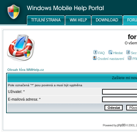
fo
O všem
FAQ
Hledat
Sez
Osobní nastavení
Při
Obsah fóra WMHelp.cz
Zašlete mi no
Pole označená "*" jsou povinná a musí být vyplněna
Uživatel: *
E-mailová adresa: *
phpBB
Powered by
© 2001, 