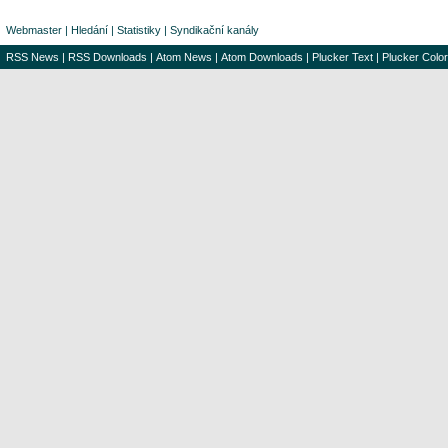
Webmaster
|
Hledání
|
Statistiky
|
Syndikační kanály
RSS News
|
RSS Downloads
|
Atom News
|
Atom Downloads
|
Plucker Text
|
Plucker Color