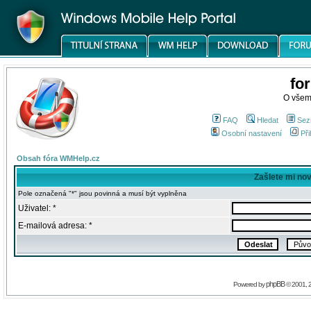
fo
O všem
FAQ
Hledat
Sez
Osobní nastavení
Při
Obsah fóra WMHelp.cz
Zašlete mi no
Pole označená "*" jsou povinná a musí být vyplněna
Uživatel: *
E-mailová adresa: *
phpBB
Powered by
© 2001, 