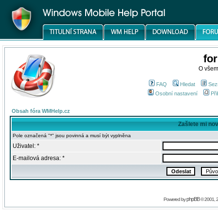
fo
O všem
FAQ
Hledat
Sez
Osobní nastavení
Při
Obsah fóra WMHelp.cz
Zašlete mi no
Pole označená "*" jsou povinná a musí být vyplněna
Uživatel: *
E-mailová adresa: *
phpBB
Powered by
© 2001, 