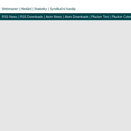
Webmaster
|
Hledání
|
Statistiky
|
Syndikační kanály
RSS News
|
RSS Downloads
|
Atom News
|
Atom Downloads
|
Plucker Text
|
Plucker Color