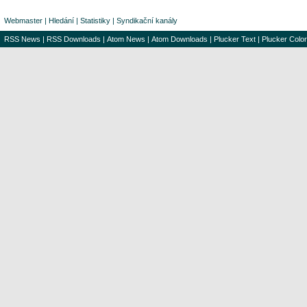
Webmaster
|
Hledání
|
Statistiky
|
Syndikační kanály
RSS News
|
RSS Downloads
|
Atom News
|
Atom Downloads
|
Plucker Text
|
Plucker Color