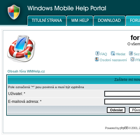
fo
O všem
FAQ
Hledat
Sez
Osobní nastavení
Při
Obsah fóra WMHelp.cz
Zašlete mi no
Pole označená "*" jsou povinná a musí být vyplněna
Uživatel: *
E-mailová adresa: *
phpBB
Powered by
© 2001, 