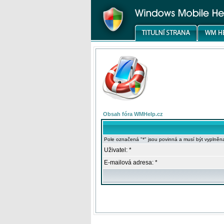
Obsah fóra WMHelp.cz
Pole označená "*" jsou povinná a musí být vyplněn
Uživatel: *
E-mailová adresa: *