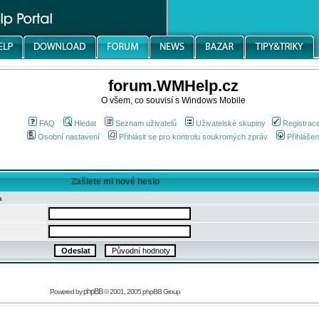
forum.WMHelp.cz
O všem, co souvisí s Windows Mobile
FAQ
Hledat
Seznam uživatelů
Uživatelské skupiny
Registrac
Osobní nastavení
Přihlásit se pro kontrolu soukromých zpráv
Přihlášen
Zašlete mi nové heslo
a
phpBB
Powered by
© 2001, 2005 phpBB Group