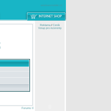
windowsmobile.cz
Reklama
/
Ceník
Vstup pro inzerenty
e
í
Forums ©