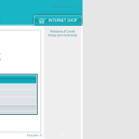
windowsmobile.cz
Reklama
/
Ceník
Vstup pro inzerenty
e
í
Forums ©