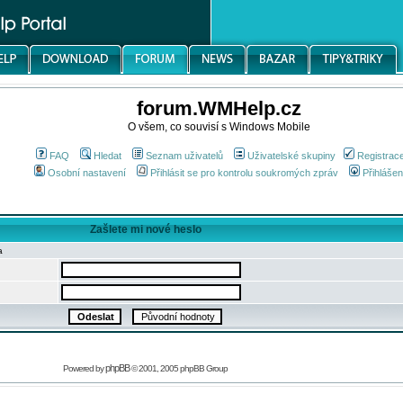
forum.WMHelp.cz
O všem, co souvisí s Windows Mobile
FAQ
Hledat
Seznam uživatelů
Uživatelské skupiny
Registrac
Osobní nastavení
Přihlásit se pro kontrolu soukromých zpráv
Přihlášen
Zašlete mi nové heslo
a
phpBB
Powered by
© 2001, 2005 phpBB Group