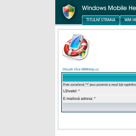
Obsah fóra WMHelp.cz
Pole označená "*" jsou povinná a musí být vyplněn
Uživatel: *
E-mailová adresa: *