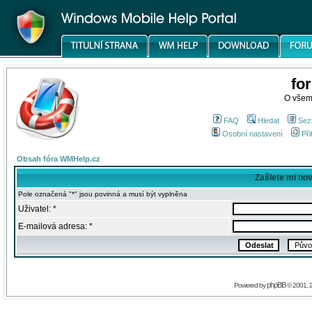
fo
O všem
FAQ
Hledat
Sez
Osobní nastavení
Při
Obsah fóra WMHelp.cz
Zašlete mi no
Pole označená "*" jsou povinná a musí být vyplněna
Uživatel: *
E-mailová adresa: *
phpBB
Powered by
© 2001, 