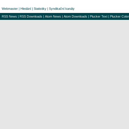
Webmaster
|
Hledání
|
Statistiky
|
Syndikační kanály
RSS News
|
RSS Downloads
|
Atom News
|
Atom Downloads
|
Plucker Text
|
Plucker Color