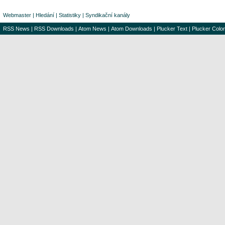
Webmaster
|
Hledání
|
Statistiky
|
Syndikační kanály
RSS News
|
RSS Downloads
|
Atom News
|
Atom Downloads
|
Plucker Text
|
Plucker Color