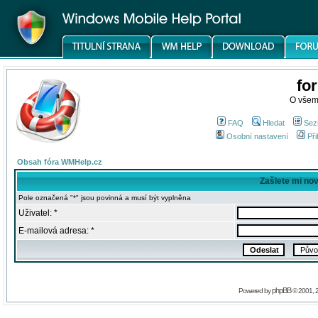
fo
O všem
FAQ
Hledat
Sez
Osobní nastavení
Při
Obsah fóra WMHelp.cz
Zašlete mi no
Pole označená "*" jsou povinná a musí být vyplněna
Uživatel: *
E-mailová adresa: *
phpBB
Powered by
© 2001, 