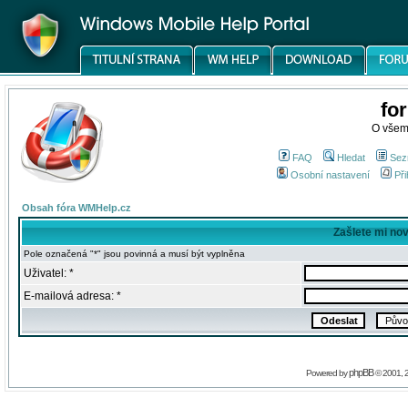
fo
O všem
FAQ
Hledat
Sez
Osobní nastavení
Při
Obsah fóra WMHelp.cz
Zašlete mi no
Pole označená "*" jsou povinná a musí být vyplněna
Uživatel: *
E-mailová adresa: *
phpBB
Powered by
© 2001, 