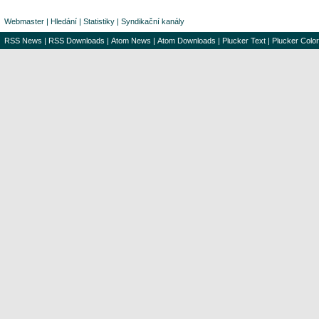
Webmaster
|
Hledání
|
Statistiky
|
Syndikační kanály
RSS News
|
RSS Downloads
|
Atom News
|
Atom Downloads
|
Plucker Text
|
Plucker Color