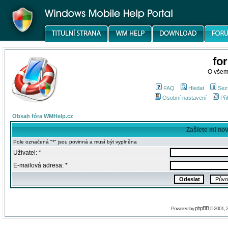
fo
O všem
FAQ
Hledat
Sez
Osobní nastavení
Při
Obsah fóra WMHelp.cz
Zašlete mi no
Pole označená "*" jsou povinná a musí být vyplněna
Uživatel: *
E-mailová adresa: *
phpBB
Powered by
© 2001, 