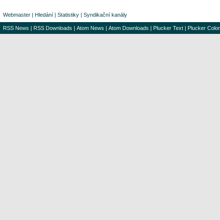
Webmaster
|
Hledání
|
Statistiky
|
Syndikační kanály
RSS News
|
RSS Downloads
|
Atom News
|
Atom Downloads
|
Plucker Text
|
Plucker Color